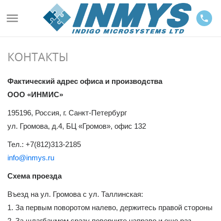

phone
КОНТАКТЫ
Фактический адрес офиса и производства
OOO «ИНМИС»
195196, Россия, г. Санкт-Петербург
ул. Громова, д.4, БЦ «Громов», офис 132
Тел.: +7(812)313-2185
info@inmys.ru
Схема проезда
Въезд на ул. Громова с ул. Таллинская:
1. За первым поворотом налево, держитесь правой стороны
2. За шлагбаумом сразу поверните направо и еще раз