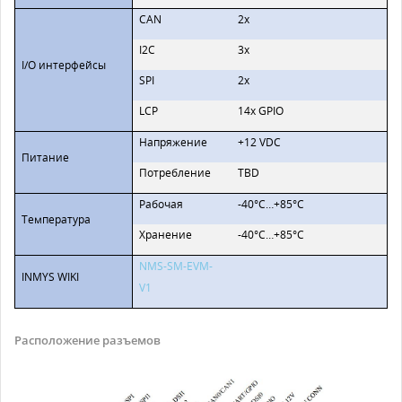
CAN
2x
I2C
3x
I/O интерфейсы
SPI
2x
LCP
14x GPIO
Напряжение
+12 VDC
Питание
Потребление
TBD
Рабочая
-40°C…+85°C
Температура
Хранение
-40°C…+85°C
NMS-SM-EVM-
INMYS WIKI
V1
Расположение разъемов