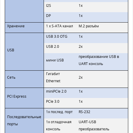
I2S
1x
DP
1x
Хранение
1 x S-ATA канал
M.2 разъём
USB 3.0 OTG
1x
USB 2.0
2x
USB
преобразование USB в
мини USB
UART консоль
Гигабит
Сеть
2x
Ethernet
miniPCIe 2.0
1x
PCI Express
PCIe 3.0
1x
1x послед. порт
RS-232
Последовательные
1x отладочная
UART-USB
порты
консоль
преобразователь