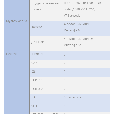
Поддерживаемые
H.265/H.264, 8M ISP, HDR
кодеки
coder,1080p60 H.264,
VP8 encoder
Мультимедиа
4-полосный MIPI-CSI
Камера
Интерфейс
4-полосный MIPI-DSI
Дисплей
Интерфейс
Ethernet
1 Гбит/с
2
CAN
2
I2S
1
PCIe 2.1
1
PCIe 3.0
2
UART
3 + консоль
SDIO
1