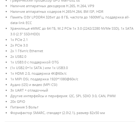
Графический процессор GPU Mali-G52 EE
Наличие аппаратных декодеров H.265, H.264, VP9
Наличие аппаратных кодеров H.265/H.264, 8M ISP, HDR
Память ОЗУ LPDDR4 32бит до 8 ГБ, частота до 1600МГц, поддержка all-
data-link ECC
Хранилище eMMC до 64 ГБ, M.2 PCIe 1x 3.0 (2242/2280 NVMe SSD), 1x SATA
3.0 (2.5” SSD/HDD)
1x PCIe 2.1
2x PCIe 3.0
2x 1 Гбит/с Ethernet
2x USB2.0
1x USB3.0 с поддержкой OTG
(1x USB2.0+1x SATA ) или 1x USB3.0
1x HDMI 2.0, поддержка 4K@60к/с
1x MIPI DSI, поддержка 1920*1080@60к/с
Аудио (I2S) и видео (MPI CSI)
3x UART + отладочный
Другие интерфейсы и периферия: I2C, SPI, SDIO 3.0, CAN, PWM
20х GPIO
Питания 5 Вольт
Формфактор SMARC, стандарт (2.0\2.1), размер 82x50 мм