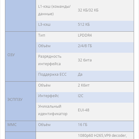
L1-кэш (команды/
32 КБ/32 КБ
данные)
L3-кэш
512 КБ
Тип
LPDDR4
Объём
2/4/8 ГБ
ОЗУ
Разрядность
32 бита
интерфейса
Поддержка ECC
Да
Объём
2 Кбит
Интерфейс
I2C
ЭСППЗУ
Уникальный
EUI-48
идентификатор
MMC
Объём
16 ГБ
1080p60 H265,VP9 decoder,