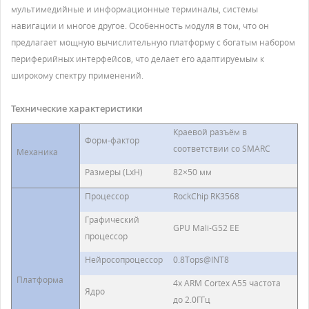
мультимедийные и информационные терминалы, системы
навигации и многое другое. Особенность модуля в том, что он
предлагает мощную вычислительную платформу с богатым набором
периферийных интерфейсов, что делает его адаптируемым к
широкому спектру применений.
Технические характеристики
Краевой разъём в
Форм-фактор
соответствии со SMARC
Механика
Размеры (LхH)
82×50 мм
Процессор
RockChip RK3568
Графический
GPU Mali-G52 EE
процессор
Нейросопроцессор
0.8Tops@INT8
Платформа
4x ARM Cortex A55 частота
Ядро
до 2.0ГГц