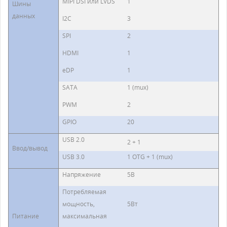
MIPI DSI или LVDS
1
Шины
данных
I2C
3
SPI
2
HDMI
1
eDP
1
SATA
1 (mux)
PWM
2
GPIO
20
USB 2.0
2 + 1
Ввод/вывод
USB 3.0
1 OTG + 1 (mux)
Напряжение
5В
Потребляемая
мощность,
5Вт
Питание
максимальная